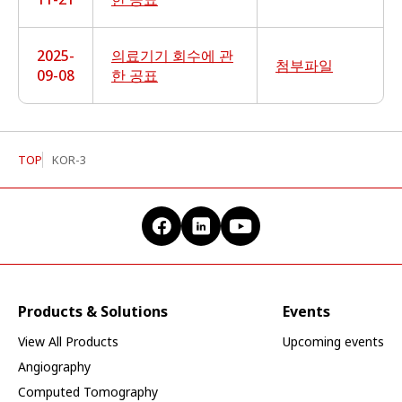
2025-
의료기기 회수에 관
첨부파일
09-08
한 공표
TOP
KOR-3
Products & Solutions
Events
View All Products
Upcoming events
Angiography
Computed Tomography