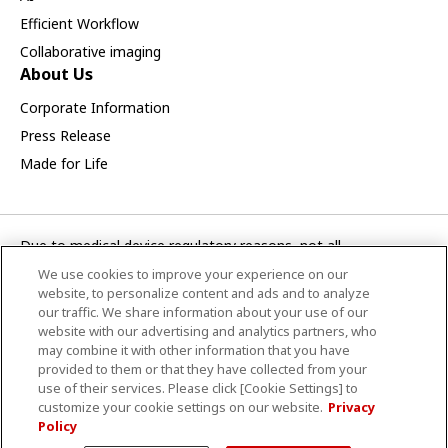
Efficient Workflow
Collaborative imaging
About Us
Corporate Information
Press Release
Made for Life
Due to medical device regulatory reasons, not all
products/service displayed on this Canon Medical Systems
We use cookies to improve your experience on our
Korea webpage are available in all countries, regions or
website, to personalize content and ads and to analyze
markets. Future availability of the products/service cannot
our traffic. We share information about your use of our
website with our advertising and analytics partners, who
also be guaranteed. Please contact your local Canon Medical
may combine it with other information that you have
Systems representative for further details.
provided to them or that they have collected from your
use of their services. Please click [Cookie Settings] to
CANON MEDICAL SYSTEMS KOREA CO., LTD.
customize your cookie settings on our website.
Privacy
Policy
Terms and Conditions
Privacy Policy
Notice
Site Map